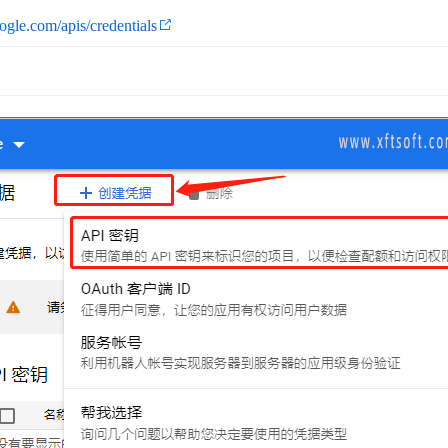
oogle.com/apis/credentials