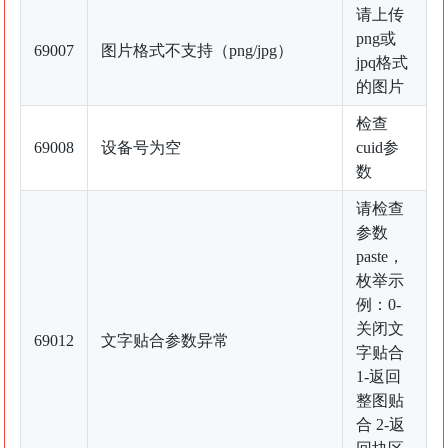
请上传
png或
69007
图片格式不支持（png/jpg）
jpq格式
的图片
检查
69008
设备号为空
cuid参
数
请检查
参数
paste，
枚举示
例：0-
关闭文
69012
文字贴合参数异常
字贴合
1-返回
整图贴
合 2-返