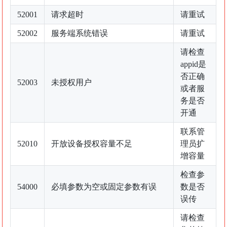
52001
请求超时
请重试
52002
服务端系统错误
请重试
请检查
appid是
否正确
52003
未授权用户
或者服
务是否
开通
联系管
52010
开放设备授权容量不足
理员扩
增容量
检查参
54000
必填参数为空或固定参数有误
数是否
误传
请检查