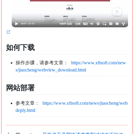
如何下载
操作步骤，请参考文章：
https://www.xftsoft.com/new
s/jiaocheng/webview_download.html
网站部署
参考文章：
https://www.xftsoft.com/news/jiaocheng/web
deply.html