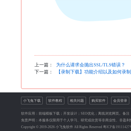
上一篇：
为什么请求会抛出SSL/TLS错误？
下一篇：
【录制下载】功能介绍以及如何录制
小飞兔下载
软件教程
相关问题
购买软件
会员登录
软件应用：前端模板下载；开发设计；SEO优化；离线浏览网页。备注
免责声明：本服务仅限用于个人学习、研究或欣赏等非商业性、非盈利
Copyright © 2019-2026 小飞兔软件 All Rights Reserved
粤ICP备19111427