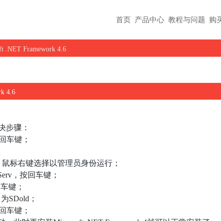
首页
产品中心
教程与问题
购
ET Framework 4.6
 4.6
4的解决步骤：
按回车键；
d，鼠标右键选择以管理员身份运行；
uServ，按回车键；
回车键；
名为SDold；
按回车键；