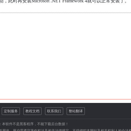
，此时再安装Microsoft .NET Framework 4就可以正常安装了。
定制服务
教程文档
联系我们
整站翻译
：本软件不是黑客程序，不能下载后台数据！
性用途。用户需遵守著作权法及相关法律规定，不得侵犯本网站及相关权利人的合法