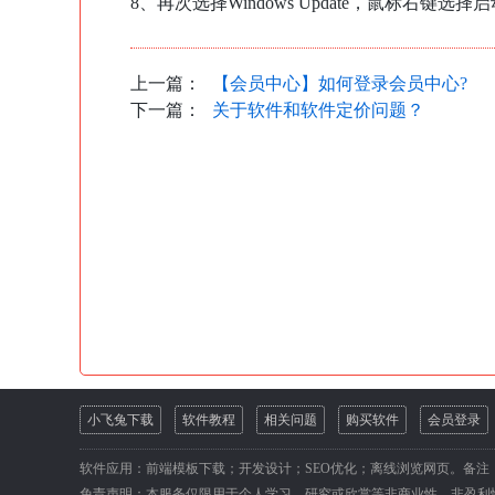
8、再次选择Windows Update，鼠标右键选择启动
上一篇：
【会员中心】如何登录会员中心?
下一篇：
关于软件和软件定价问题？
小飞兔下载
软件教程
相关问题
购买软件
会员登录
软件应用：前端模板下载；开发设计；SEO优化；离线浏览网页。备注
免责声明：本服务仅限用于个人学习、研究或欣赏等非商业性、非盈利