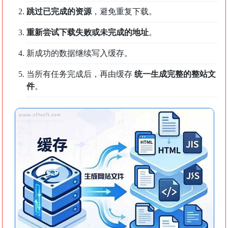
跳过已完成的资源
，避免重复下载。
重新尝试下载失败或未完成的地址
。
新成功的数据继续写入缓存。
当所有任务完成后，再由缓存
统一生成完整的整站文
件
。