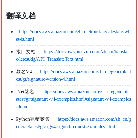
翻译文档
https://docs.aws.amazon.com/zh_cn/translate/latest/dg/wh
at-is.html
接口文档：
https://docs.aws.amazon.com/zh_cn/translat
e/latest/dg/API_TranslateText.html
签名V4：
https://docs.aws.amazon.com/zh_cn/general/lat
est/gr/signature-version-4.html
.Net签名：
https://docs.aws.amazon.com/zh_cn/general/l
atest/gr/signature-v4-examples.html#signature-v4-examples
-dotnet
Python完整签名：
https://docs.aws.amazon.com/zh_cn/g
eneral/latest/gr/sigv4-signed-request-examples.html