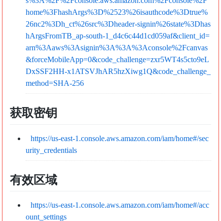
s%3A%2F%2Fconsole.aws.amazon.com%2Fconsole%2F
home%3FhashArgs%3D%2523%26isauthcode%3Dtrue%
26nc2%3Dh_ct%26src%3Dheader-signin%26state%3Dhas
hArgsFromTB_ap-south-1_d4c6c44d1cd059af&client_id=
arn%3Aaws%3Asignin%3A%3A%3Aconsole%2Fcanvas
&forceMobileApp=0&code_challenge=zxr5WT4s5cto9eL
DxSSF2HH-x1ATSVJhAR5hzXiwg1Q&code_challenge_
method=SHA-256
获取密钥
https://us-east-1.console.aws.amazon.com/iam/home#/sec
urity_credentials
有效区域
https://us-east-1.console.aws.amazon.com/iam/home#/acc
ount_settings