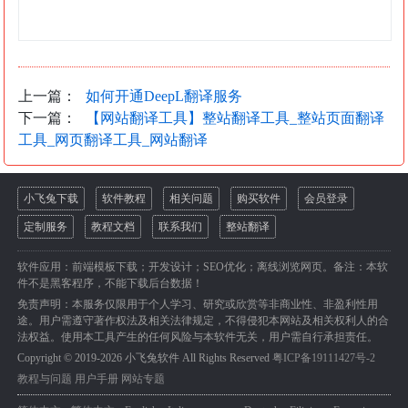
上一篇：
如何开通DeepL翻译服务
下一篇：
【网站翻译工具】整站翻译工具_整站页面翻译
工具_网页翻译工具_网站翻译
小飞兔下载
软件教程
相关问题
购买软件
会员登录
定制服务
教程文档
联系我们
整站翻译
软件应用：前端模板下载；开发设计；SEO优化；离线浏览网页。备注：本软
件不是黑客程序，不能下载后台数据！
免责声明：本服务仅限用于个人学习、研究或欣赏等非商业性、非盈利性用
途。用户需遵守著作权法及相关法律规定，不得侵犯本网站及相关权利人的合
法权益。使用本工具产生的任何风险与本软件无关，用户需自行承担责任。
Copyright © 2019-2026 小飞兔软件 All Rights Reserved
粤ICP备19111427号-2
教程与问题
用户手册
网站专题