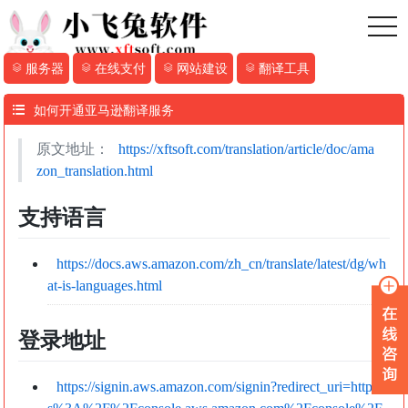
toggl
服务器
在线支付
网站建设
翻译工具
如何开通亚马逊翻译服务
原文地址：
https://xftsoft.com/translation/article/doc/ama
zon_translation.html
支持语言
https://docs.aws.amazon.com/zh_cn/translate/latest/dg/wh
at-is-languages.html
登录地址
https://signin.aws.amazon.com/signin?redirect_uri=http