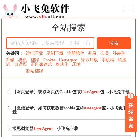
toggl
全站搜索
搜索
关键词：
运行环境
录制下载
注册软件
登录
会员
补差价
升级
换机
翻译
Cookie
UserAgent
异步加载
手机端
响应
式
自适应
正则表达式
格式化
压缩
整站翻译
【网页登录】获取网页的Cookie值或
UserAgent
值 - 小飞兔下载
【微信登录】如何获取微信cookie值和
useragent
值 - 小飞兔下
载
常见浏览器
UserAgent
- 小飞兔下载