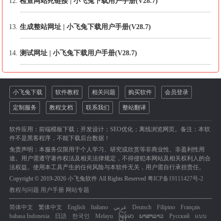
检查网站死链接 | 小飞兔下载用户手册(V28.7)
生成整站网址 | 小飞兔下载用户手册(V28.7)
测试网址 | 小飞兔下载用户手册(V28.7)
小飞兔下载
软件教程
相关问题
购买软件
会员登录
定制服务
教程文档
联系我们
整站翻译
软件应用：前端模板下载；开发设计；SEO优化；离线浏览网页。备注：本软
件不是黑客程序，不能下载后台数据！
免责声明：本服务仅限用于个人学习、研究或欣赏等非商业性、非盈利性用
途。用户需遵守著作权法及相关法律规定，不得侵犯本网站及相关权利人的合
法权益。使用本工具产生的任何风险与本软件无关，用户需自行承担责任。
Copyright © 2019-2026 小飞兔软件 All Rights Reserved
粤ICP备19111427号-2
教程与问题
用户手册
网站专题
简体中文
繁体中文
English
Italiano
عربي
Deutsch
Filipino
Français
bahasa Indonesia
日語
한국인
Melayu
မြန်မာ
ພາສາລາວ
Русский
แบบ