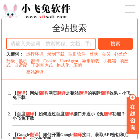
toggl
全站搜索
搜索
关键词：
运行环境
录制下载
注册软件
登录
会员
补差价
升级
换机
翻译
Cookie
UserAgent
异步加载
手机端
响应
式
自适应
正则表达式
格式化
压缩
整站翻译
【
翻译
】网站
翻译
/网页
翻译
之整站
翻译
的实际
翻译
效果 - 小飞
兔下载
【百度
翻译
】如何通过百度
翻译
接口开通小飞兔
翻译
功能？ -
小飞兔下载
【Google
翻译
】如何开通Google
翻译
接口、获取API密钥和启